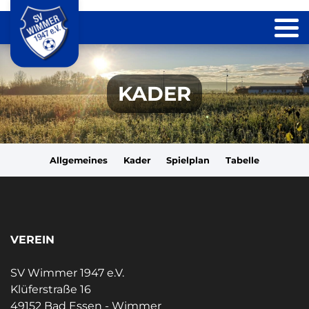
KADER
Allgemeines
Kader
Spielplan
Tabelle
VEREIN
SV Wimmer 1947 e.V.
Klüferstraße 16
49152 Bad Essen - Wimmer