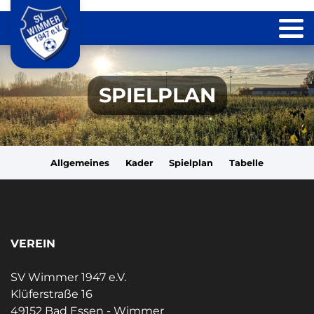
SPIELPLAN
Allgemeines
Kader
Spielplan
Tabelle
VEREIN
SV Wimmer 1947 e.V.
Klüferstraße 16
49152 Bad Essen - Wimmer