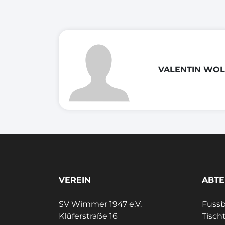
VALENTIN WOL
VEREIN
ABTE
SV Wimmer 1947 e.V.
Fussb
Klüferstraße 16
Tisch