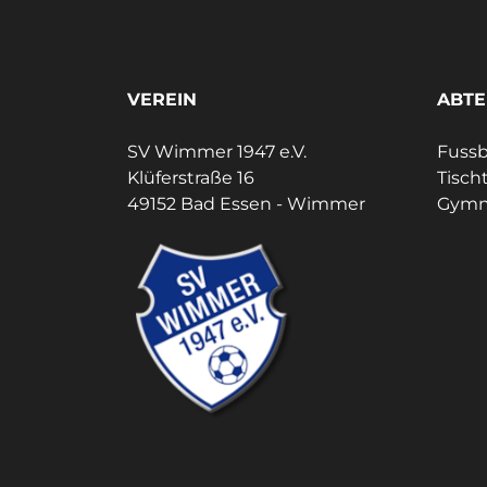
VEREIN
ABTE
SV Wimmer 1947 e.V.
Fussb
Klüferstraße 16
Tisch
49152 Bad Essen - Wimmer
Gymn