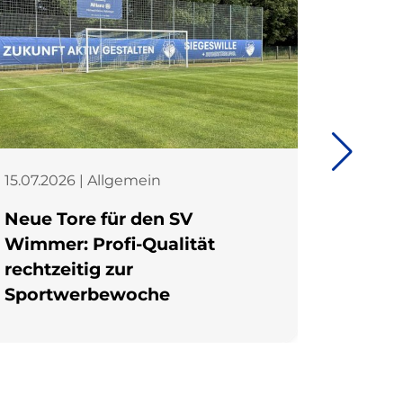
15.07.2026 | Allgemein
01.07.2
Neue Tore für den SV
Stopp
Wimmer: Profi-Qualität
rechtzeitig zur
Sportwerbewoche