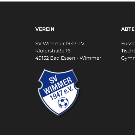
VEREIN
ABTE
SV Wimmer 1947 e.V.
Fussb
Klüferstraße 16
Tisch
49152 Bad Essen - Wimmer
Gymn