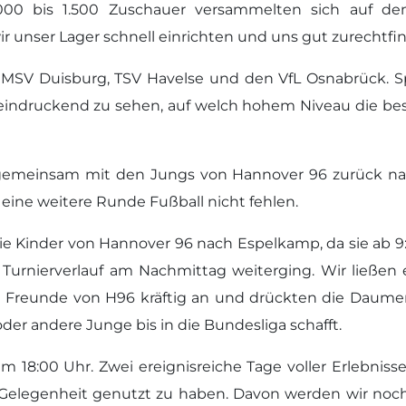
000 bis 1.500 Zuschauer versammelten sich auf de
r unser Lager schnell einrichten und uns gut zurechtfi
 MSV Duisburg, TSV Havelse und den VfL Osnabrück. Sp
eeindruckend zu sehen, auf welch hohem Niveau die be
s gemeinsam mit den Jungs von Hannover 96 zurück
 eine weitere Runde Fußball nicht fehlen.
ie Kinder von Hannover 96 nach Espelkamp, da sie ab 
urnierverlauf am Nachmittag weiterging. Wir ließen
 Freunde von H96 kräftig an und drückten die Daumen.
 oder andere Junge bis in die Bundesliga schafft.
18:00 Uhr. Zwei ereignisreiche Tage voller Erlebnisse
se Gelegenheit genutzt zu haben. Davon werden wir noch